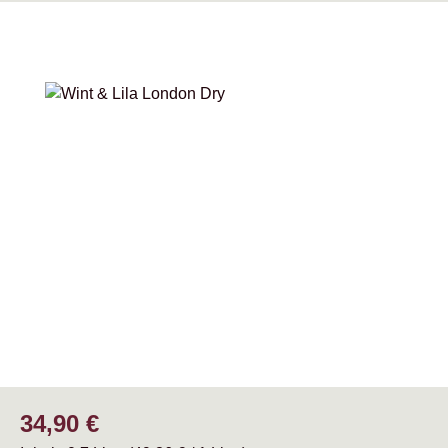
Bildergalerie überspringen
Regulärer Preis:
34,90 €