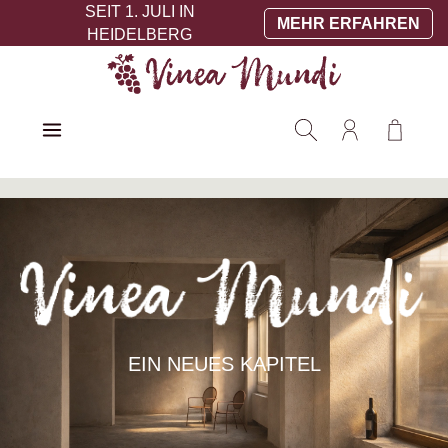
SEIT 1. JULI IN
Zum Hauptinhalt springen
MEHR ERFAHREN
HEIDELBERG
Warenko
EIN NEUES KAPITEL