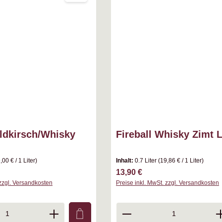
ldkirsch/Whisky
Fireball Whisky Zimt L
,00 € / 1 Liter)
Inhalt:
0.7 Liter
(19,86 € / 1 Liter)
s:
Regulärer Preis:
13,90 €
 zzgl. Versandkosten
Preise inkl. MwSt. zzgl. Versandkosten
t ein oder benutze die Schaltflächen um d
nzahl: Gib den gewünschten Wert ein oder
Produkt Anzahl: Gib