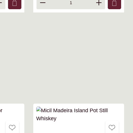
ie Anzahl zu erhöhen oder zu reduzieren.
 benutze die Schaltflächen um die Anzahl 
 den gewünschten Wert ein oder benutze di
Produkt Anzahl: Gib den gewün