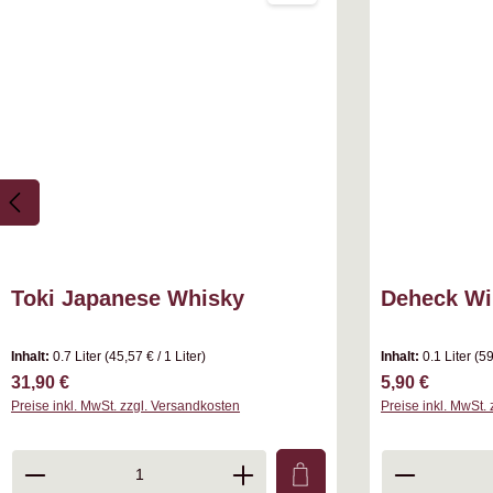
Toki Japanese Whisky
Deheck Wi
Inhalt:
0.7 Liter
(45,57 € / 1 Liter)
Inhalt:
0.1 Liter
(59
Regulärer Preis:
Regulärer Prei
31,90 €
5,90 €
Preise inkl. MwSt. zzgl. Versandkosten
Preise inkl. MwSt.
Produkt Anzahl: Gib den gewünschten Wer
Produkt A