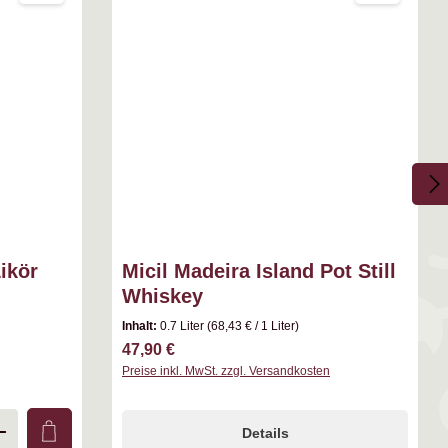
ikör
Micil Madeira Island Pot Still
Whiskey
Inhalt:
0.7 Liter
(68,43 € / 1 Liter)
Regulärer Preis:
47,90 €
Preise inkl. MwSt. zzgl. Versandkosten
ie Anzahl zu erhöhen oder zu reduzieren.
 benutze die Schaltflächen um die Anzahl 
 den gewünschten Wert ein oder benutze di
Details