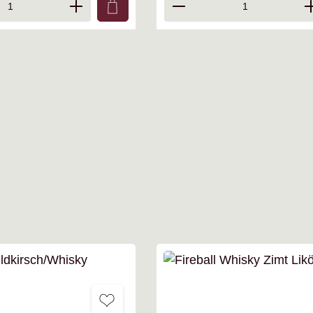
t ein oder benutze die Schaltflächen um d
nzahl: Gib den gewünschten Wert ein oder
Produkt Anzahl: Gib