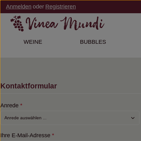
Anmelden
oder
Registrieren
m Hauptinhalt springen
Zur Suche springen
Zur Hauptnavigation springen
WEINE
BUBBLES
Kontaktformular
Anrede
*
Ihre E-Mail-Adresse
*