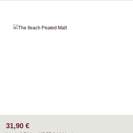
Bildergalerie überspringen
Regulärer Preis:
31,90 €