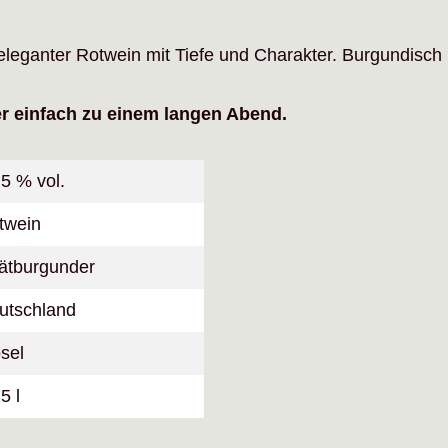
 eleganter Rotwein mit Tiefe und Charakter. Burgundisch i
er einfach zu einem langen Abend.
,5 % vol.
twein
ätburgunder
utschland
sel
5 l