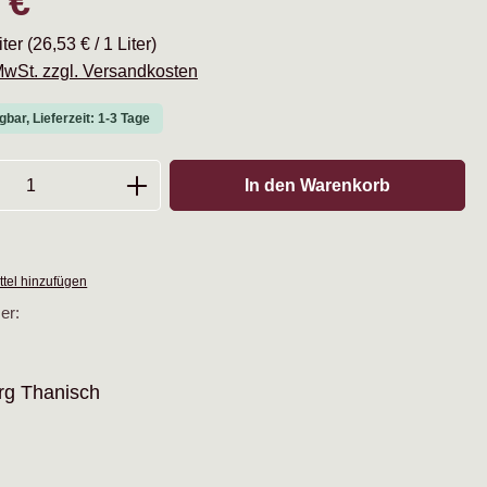
 €
iter
(26,53 € / 1 Liter)
 MwSt. zzgl. Versandkosten
gbar, Lieferzeit: 1-3 Tage
Anzahl: Gib den gewünschten Wert ein oder
In den Warenkorb
tel hinzufügen
er:
rg Thanisch