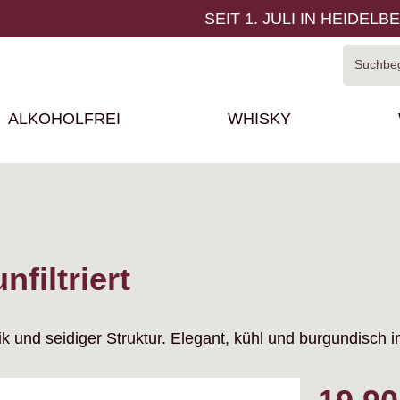
SEIT 1. JULI IN HEIDELB
ALKOHOLFREI
WHISKY
filtriert
 und seidiger Struktur. Elegant, kühl und burgundisch im
Regulärer P