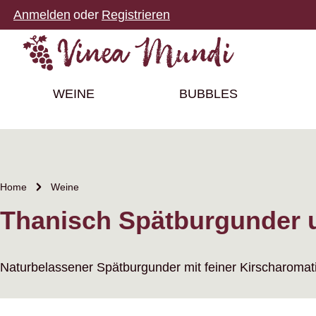
Anmelden
oder
Registrieren
m Hauptinhalt springen
Zur Suche springen
Zur Hauptnavigation springen
WEINE
BUBBLES
Home
Weine
Thanisch Spätburgunder un
Naturbelassener Spätburgunder mit feiner Kirscharomatik