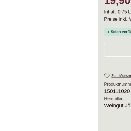
19,90
Inhalt:
0.75 L
Preise inkl.
Sofort verfü
Produkt 
Zum Merkzet
Produktnumm
150111020
Hersteller:
Weingut Jö