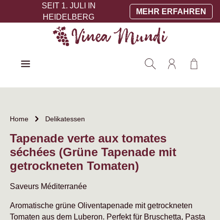
SEIT 1. JULI IN
Zum Hauptinhalt springen
MEHR ERFAHREN
HEIDELBERG
Warenko
Home
Delikatessen
Tapenade verte aux tomates
séchées (Grüne Tapenade mit
getrockneten Tomaten)
Saveurs Méditerranée
Aromatische grüne Oliventapenade mit getrockneten
Tomaten aus dem Luberon. Perfekt für Bruschetta, Pasta