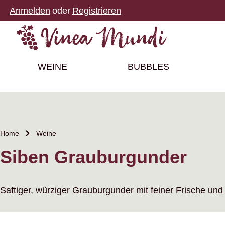
Anmelden
oder
Registrieren
m Hauptinhalt springen
Zur Suche springen
Zur Hauptnavigation springen
WEINE
BUBBLES
Home
Weine
Siben Grauburgunder
Saftiger, würziger Grauburgunder mit feiner Frische und