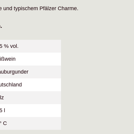
le und typischem Pfälzer Charme.
.
5 % vol.
ißwein
auburgunder
utschland
lz
5 l
° C