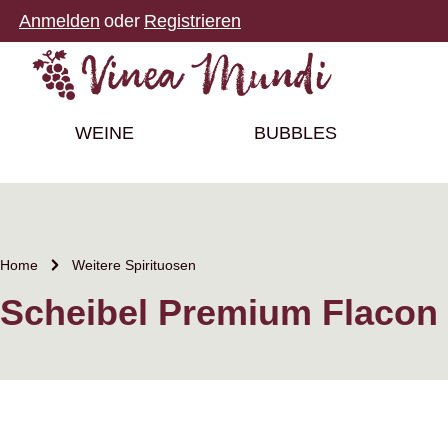
Anmelden
oder
Registrieren
m Hauptinhalt springen
Zur Suche springen
Zur Hauptnavigation springen
WEINE
BUBBLES
Home
Weitere Spirituosen
Scheibel Premium Flacon