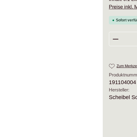
Preise inkl.
Sofort verfü
Produkt 
Zum Merkzet
Produktnumm
191104004
Hersteller:
Scheibel S