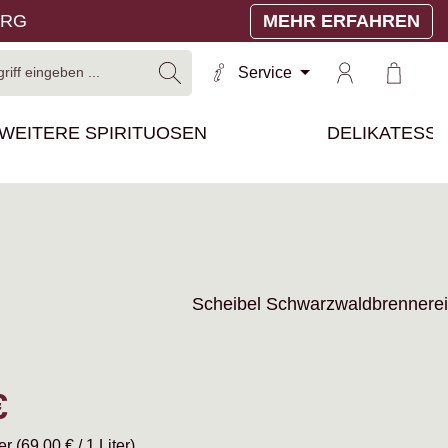
ERG
MEHR ERFAHREN
Warenko
Service
WEITERE SPIRITUOSEN
DELIKATESS
Scheibel Schwarzwaldbrennerei
reis:
€
ter
(69,00 € / 1 Liter)