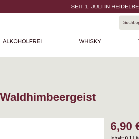
SEIT 1. JULI IN HEIDELB
ALKOHOLFREI
WHISKY
 Waldhimbeergeist
Regulärer P
6,90 
Inhalt:
0.1 Li