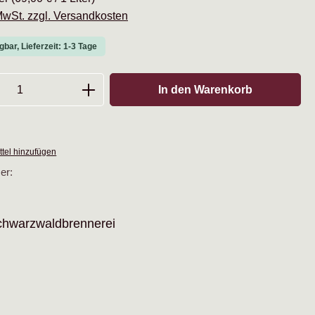
 MwSt. zzgl. Versandkosten
gbar, Lieferzeit: 1-3 Tage
Anzahl: Gib den gewünschten Wert ein oder
In den Warenkorb
tel hinzufügen
er:
chwarzwaldbrennerei