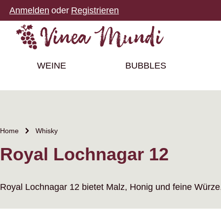
Anmelden
oder
Registrieren
m Hauptinhalt springen
Zur Suche springen
Zur Hauptnavigation springen
WEINE
BUBBLES
Home
Whisky
Royal Lochnagar 12
Royal Lochnagar 12 bietet Malz, Honig und feine Würze.