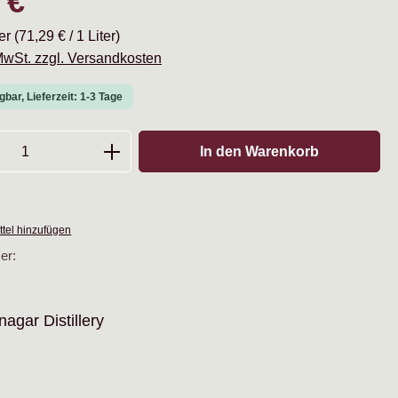
 €
ter
(71,29 € / 1 Liter)
 MwSt. zzgl. Versandkosten
gbar, Lieferzeit: 1-3 Tage
Anzahl: Gib den gewünschten Wert ein oder
In den Warenkorb
tel hinzufügen
er:
agar Distillery