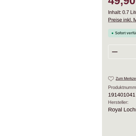
49,90
Inhalt:
0.7 Li
Preise inkl.
Sofort verfü
Produkt 
Zum Merkzet
Produktnumm
191401041
Hersteller:
Royal Lochn