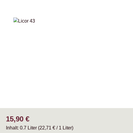
Bildergalerie überspringen
Regulärer Preis:
15,90 €
Inhalt:
0.7 Liter
(22,71 € / 1 Liter)