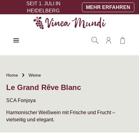
SEIT 1. JULI IN
Zum Hauptinhalt springen
MEHR ERFAHREN
HEIDELBERG
Warenko
Home
Weine
Le Grand Rêve Blanc
SCA Fonjoya
Harmonischer Weißwein mit Frische und Frucht –
vielseitig und elegant.