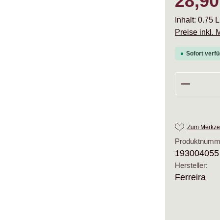
28,90
Inhalt:
0.75 L
Preise inkl.
Sofort verfü
Produkt 
Zum Merkzet
Produktnumm
193004055
Hersteller:
Ferreira