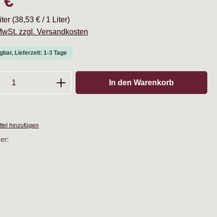
 €
iter
(38,53 € / 1 Liter)
 MwSt. zzgl. Versandkosten
gbar, Lieferzeit: 1-3 Tage
Anzahl: Gib den gewünschten Wert ein oder
In den Warenkorb
tel hinzufügen
er: