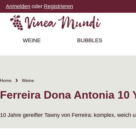
Anmelden
oder
Registrieren
m Hauptinhalt springen
Zur Suche springen
Zur Hauptnavigation springen
WEINE
BUBBLES
Home
Weine
Ferreira Dona Antonia 10 
10 Jahre gereifter Tawny von Ferreira: komplex, weich u