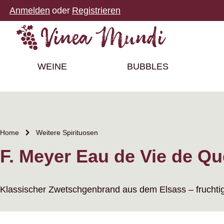
Anmelden
oder
Registrieren
m Hauptinhalt springen
Zur Suche springen
Zur Hauptnavigation springen
WEINE
BUBBLES
Home
Weitere Spirituosen
F. Meyer Eau de Vie de Q
Klassischer Zwetschgenbrand aus dem Elsass – fruchtig