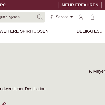
ERG
MEHR ERFAHREN
Warenko
Service
WEITERE SPIRITUOSEN
DELIKATESS
F. Meyer
dwerklicher Destillation.
reis: