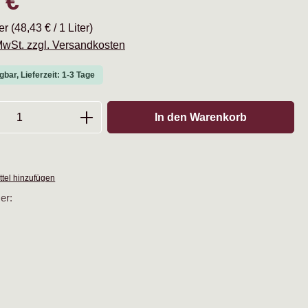
 €
ter
(48,43 € / 1 Liter)
 MwSt. zzgl. Versandkosten
gbar, Lieferzeit: 1-3 Tage
Anzahl: Gib den gewünschten Wert ein oder
In den Warenkorb
tel hinzufügen
er: