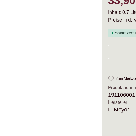
33,90
Inhalt:
0.7 Li
Preise inkl.
Sofort verfü
Produkt 
Zum Merkzet
Produktnumm
191106001
Hersteller:
F. Meyer