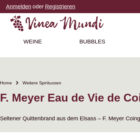
Anmelden
oder
Registrieren
m Hauptinhalt springen
Zur Suche springen
Zur Hauptnavigation springen
WEINE
BUBBLES
Home
Weitere Spirituosen
F. Meyer Eau de Vie de Co
Seltener Quittenbrand aus dem Elsass – F. Meyer Coing ü