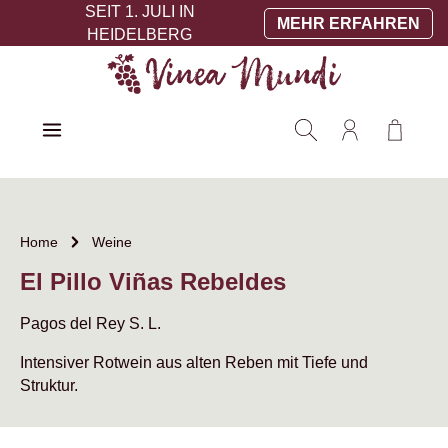
SEIT 1. JULI IN
Zum Hauptinhalt springen
MEHR ERFAHREN
HEIDELBERG
Warenko
Home
Weine
El Pillo Viñas Rebeldes
Pagos del Rey S. L.
Intensiver Rotwein aus alten Reben mit Tiefe und
Struktur.