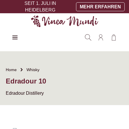
SEIT 1. JULI IN
Zum Hauptinhalt springen
MEHR ERFAHREN
HEIDELBERG
Warenko
Home
Whisky
Edradour 10
Edradour Distillery