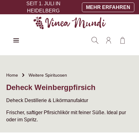
SEIT 1. JULI IN
Zum Hauptinhalt springen
MEHR ERFAHREN
HEIDELBERG
Warenko
Home
Weitere Spirituosen
Deheck Weinbergpfirsich
Deheck Destillerie & Likörmanufaktur
Frischer, saftiger Pfirsichlikör mit feiner Süße. Ideal pur
oder im Spritz.