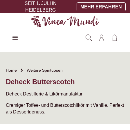
SEIT 1. JULI IN
Zum Hauptinhalt springen
MEHR ERFAHREN
HEIDELBERG
Warenko
Home
Weitere Spirituosen
Deheck Butterscotch
Deheck Destillerie & Likörmanufaktur
Cremiger Toffee- und Butterscotchlikör mit Vanille. Perfekt
als Dessertgenuss.