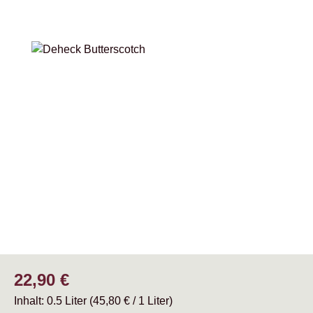
Bildergalerie überspringen
Regulärer Preis:
22,90 €
Inhalt:
0.5 Liter
(45,80 € / 1 Liter)