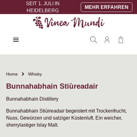
SEIT 1. JULI IN
Zum Hauptinhalt springen
MEHR ERFAHREN
HEIDELBERG
Warenko
Home
Whisky
Bunnahabhain Stiùreadair
Bunnahabhain Distillery
Bunnahabhain Stiùireadair begeistert mit Trockenfrucht,
Nuss, Gewürzen und salziger Küstenluft. Ein weicher,
sherrylastiger Islay Malt.