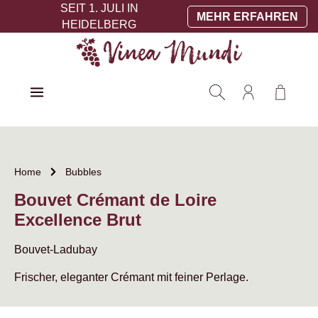
SEIT 1. JULI IN
Zum Hauptinhalt springen
MEHR ERFAHREN
HEIDELBERG
Warenko
Home
Bubbles
Bouvet Crémant de Loire
Excellence Brut
Bouvet-Ladubay
Frischer, eleganter Crémant mit feiner Perlage.