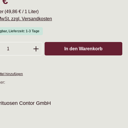
 €
ter
(49,86 € / 1 Liter)
 MwSt. zzgl. Versandkosten
gbar, Lieferzeit: 1-3 Tage
Anzahl: Gib den gewünschten Wert ein oder
In den Warenkorb
tel hinzufügen
er:
rituosen Contor GmbH