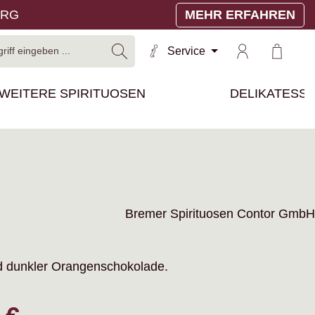
ERG
MEHR ERFAHREN
Warenko
Service
WEITERE SPIRITUOSEN
DELIKATESS
Bremer Spirituosen Contor GmbH
d dunkler Orangenschokolade.
reis: