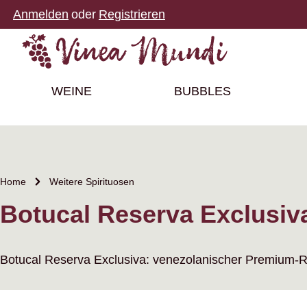
Anmelden
oder
Registrieren
m Hauptinhalt springen
Zur Suche springen
Zur Hauptnavigation springen
WEINE
BUBBLES
Home
Weitere Spirituosen
Botucal Reserva Exclusiv
Botucal Reserva Exclusiva: venezolanischer Premium-R