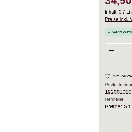
34,90
Inhalt:
0.7 Li
Preise inkl.
Sofort verfü
Produkt 
Zum Merkzet
Produktnumm
192001010
Hersteller:
Bremer Spi