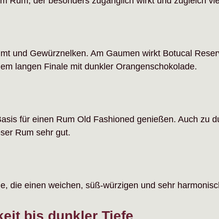
 Rum, der besonders zugänglich wirkt und zugleich viel 
Zimt und Gewürznelken. Am Gaumen wirkt Botucal Reserva
inem langen Finale mit dunkler Orangenschokolade.
 Basis für einen Rum Old Fashioned genießen. Auch zu d
eser Rum sehr gut.
lle, die einen weichen, süß-würzigen und sehr harmon
eit bis dunkler Tiefe