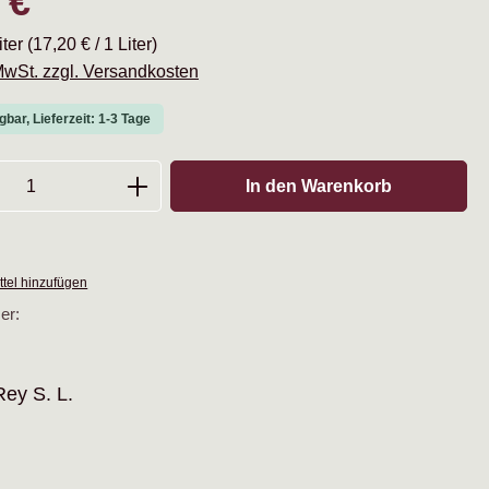
 €
iter
(17,20 € / 1 Liter)
 MwSt. zzgl. Versandkosten
gbar, Lieferzeit: 1-3 Tage
Anzahl: Gib den gewünschten Wert ein oder
In den Warenkorb
tel hinzufügen
er:
Rey S. L.