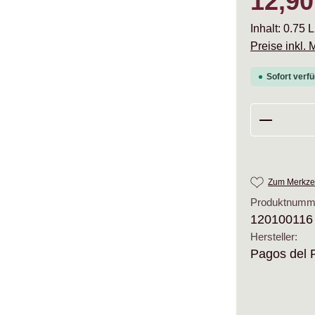
12,90
Inhalt:
0.75 L
Preise inkl.
Sofort verfü
Produkt 
Zum Merkzet
Produktnumm
120100116
Hersteller:
Pagos del 