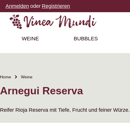
Anmelden
oder
Registrieren
m Hauptinhalt springen
Zur Suche springen
Zur Hauptnavigation springen
WEINE
BUBBLES
Home
Weine
Arnegui Reserva
Reifer Rioja Reserva mit Tiefe, Frucht und feiner Würze.