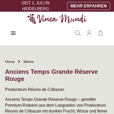
SEIT 1. JULI IN
Zum Hauptinhalt springen
MEHR ERFAHREN
HEIDELBERG
Warenko
Home
Weine
Anciens Temps Grande Réserve
Rouge
Producteurs Réunis de Cébazan
Anciens Temps Grande Réserve Rouge – gereifter
Premium-Rotwein aus dem Languedoc von Producteurs
Réunis de Cébazan mit dunkler Frucht, Würze und feiner